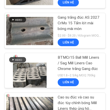
LIÊN HỆ
TÔI
Gang trắng đúc AS 2027
THAM
CrMo 15 Tấm lót mài
QUAN
bóng mài mòn
NHÀ
$2.00 - $8.20 / Kilogram MOQ:1000 kilôgam / kilôgam
LIÊN HỆ
MÁY
BTMCr15 Ball Mill Liners
KIỂM
/ Sag Mill Liners Cao
SOÁT
Chrome trắng Gang đúc
USD1.8~2.5/kg MOQ:700kg
CHẤT
LIÊN HỆ
LƯỢNG
Cao su đúc và cao su
LIÊN
đúc tùy chỉnh bóng Mill
Liners thép ủng hộ