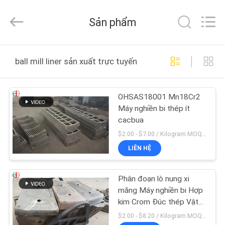
Eternal
Bliss
Alloy
Sản phẩm
Casting
&
Forging
Co.,LTD..
TRANG
All
Rights
ball mill liner sản xuất trực tuyến
Reserved.
CHỦ
OHSAS18001 Mn18Cr2
CÁC
Máy nghiền bi thép ít
SẢN
cacbua
PHẨM
$2.00 - $7.00 / Kilogram MOQ:1000 kilôgam / kilôgam
LIÊN HỆ
VIDEO
Phân đoạn lò nung xi
măng Máy nghiền bi Hợp
VỀ
kim Crom Đúc thép Vật
liệu sắt
CHÚNG
$2.00 - $8.20 / Kilogram MOQ:1000 kilôgam / kilôgam