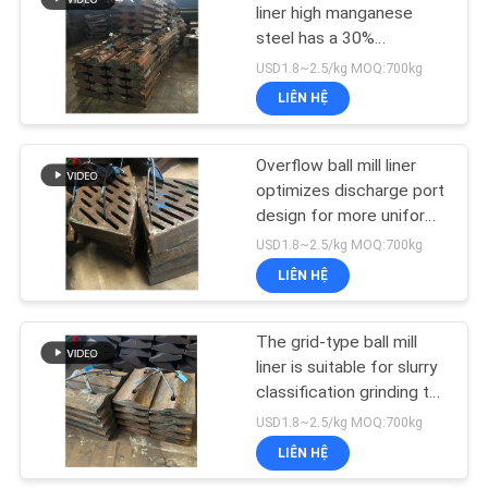
TRANG
liner high manganese
steel has a 30%
WEB
toughness increase and
USD1.8~2.5/kg MOQ:700kg
better impact resistance
LIÊN HỆ
after water-toughening
CHÍNH
SÁCH
Overflow ball mill liner
optimizes discharge port
BẢO
design for more uniform
MẬT
particle size in fine
USD1.8~2.5/kg MOQ:700kg
grinding stage
LIÊN HỆ
The grid-type ball mill
liner is suitable for slurry
classification grinding to
improve the discharge
USD1.8~2.5/kg MOQ:700kg
efficiency by 15%+
LIÊN HỆ