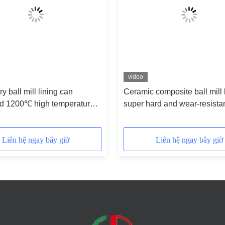
video
y ball mill lining can
Ceramic composite ball mill l
nd 1200℃ high temperature
super hard and wear-resistan
 and mullite raw materials
for grinding low-friction fine
deformation
powders
Liên hệ ngay bây giờ
Liên hệ ngay bây giờ