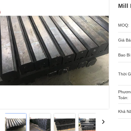
Mill
MOQ:
Giá Bá
Bao Bì
Thời G
Phươn
Toán:
Khả N