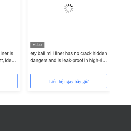
video
iner is
ety ball mill liner has no crack hidden
t, ideal
dangers and is leak-proof in high-risk
 chemical
chemical grinding scenarios
Liên hệ ngay bây giờ