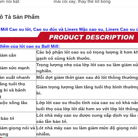
àm nổi bật:
mài cối xay
, 
thay thế lót bóng
ô Tả Sản Phẩm
 Mill Cao su lót, Cao su đúc và Liners Mặc cao su,
Liners Cao su
iểm của lót cao su Ball Mill:
Các bộ phận lót cao su có trọng lượng ít hơn kh
Giảm cân
gạch có cùng kích thước.
Trọng lượng nhẹ của lớp lót cao su làm giảm sứ
Giảm sức mạnh
nghiền.
Sản xuất nhanh
Mỗi đợt giảm thời gian sau đó lót thông thường
Tăng tuổi thọ
Giảm trọng lượng làm tăng tuổi thọ bình thườn
g bi và bánh
bi.
g
Cuộc sống lâu
Lớp lót cao su thuộc tính của cao su có khả n
n
tuổi thọ của lớp lót dài hơn so với lớp lót thôn
Lót nhà máy cao su được cung cấp dịch vụ lâu d
t bảo trì
các lần bảo trì.
Giảm giọng nói và
Lót nhà máy cao su làm giảm mức độ giọng nói
rung
nhiễm.