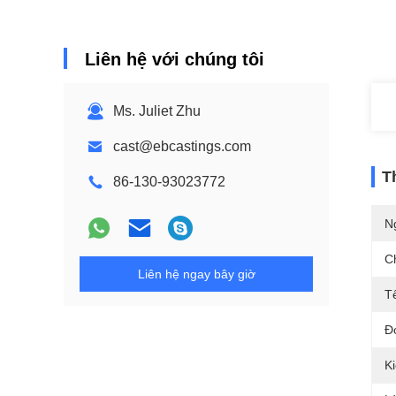
Liên hệ với chúng tôi
Ms. Juliet Zhu
cast@ebcastings.com
T
86-130-93023772
N
C
Liên hệ ngay bây giờ
T
Đ
K