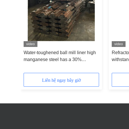
video
video
s
Water-toughened ball mill liner high
Refractor
manganese steel has a 30%
withsta
nding
toughness increase and better
corundum
impact resistance after water-
without 
toughening
Liên hệ ngay bây giờ