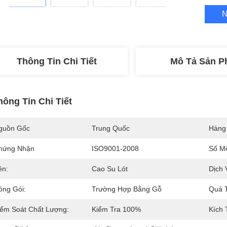
N
Thông Tin Chi Tiết
Mô Tả Sản 
hông Tin Chi Tiết
guồn Gốc
Trung Quốc
Hàng
hứng Nhận
ISO9001-2008
Số M
ên:
Cao Su Lót
Dịch 
óng Gói:
Trường Hợp Bằng Gỗ
Quá T
iểm Soát Chất Lượng:
Kiểm Tra 100%
Kích 