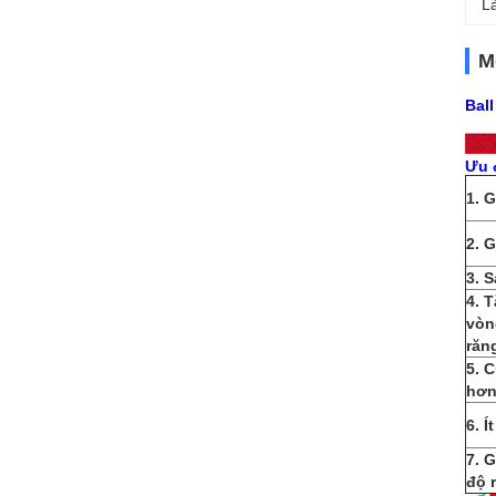
L
M
Ball
Ưu đ
1. 
2. 
3. 
4. 
vòn
răn
5. 
hơ
6. Í
7. 
độ 