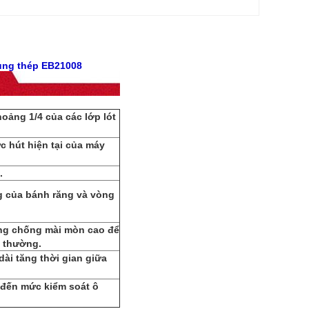
ủng thép
EB21008
oảng 1/4 của các lớp lót
c hút hiện tại của máy
.
g của bánh răng và vòng
ăng chống mài mòn cao để
g thường.
ài tăng thời gian giữa
 đến mức kiểm soát ô