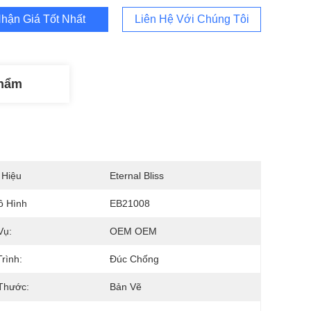
hận Giá Tốt Nhất
Liên Hệ Với Chúng Tôi
Phẩm
 Hiệu
Eternal Bliss
ô Hình
EB21008
Vụ:
OEM OEM
rình:
Đúc Chống
Thước:
Bản Vẽ