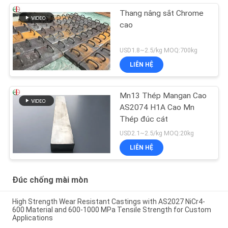
Thang nâng sắt Chrome
cao
USD1.8~2.5/kg MOQ:700kg
LIÊN HỆ
Mn13 Thép Mangan Cao
AS2074 H1A Cao Mn
Thép đúc cát
USD2.1~2.5/kg MOQ:20kg
LIÊN HỆ
Đúc chống mài mòn
High Strength Wear Resistant Castings with AS2027 NiCr4-
600 Material and 600-1000 MPa Tensile Strength for Custom
Applications