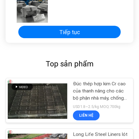
HỆ
CHÚNG
TÔI
Tiếp tục
TIN
TỨC
Top sản phẩm
YÊU
CẦU
Đúc thép hợp kim Cr cao
BÁO
của thanh nâng cho các
bộ phận nhà máy, chống
GIÁ
mài mòn EB2009
USD1.8~2.5/kg MOQ:700kg
LIÊN HỆ
SITEMAP
Long Life Steel Liners lót