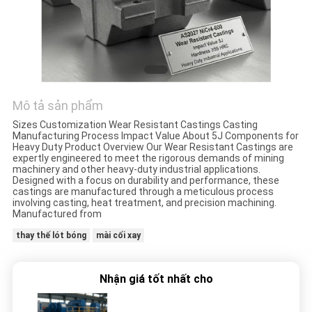
TÔI
THAM
QUAN
NHÀ
Mô tả sản phẩm
MÁY
Sizes Customization Wear Resistant Castings Casting
Manufacturing Process Impact Value About 5J Components for
Heavy Duty Product Overview Our Wear Resistant Castings are
expertly engineered to meet the rigorous demands of mining
KIỂM
machinery and other heavy-duty industrial applications.
Designed with a focus on durability and performance, these
SOÁT
castings are manufactured through a meticulous process
involving casting, heat treatment, and precision machining.
Manufactured from
CHẤT
thay thế lót bóng
mài cối xay
LƯỢNG
Nhận giá tốt nhất cho
LIÊN