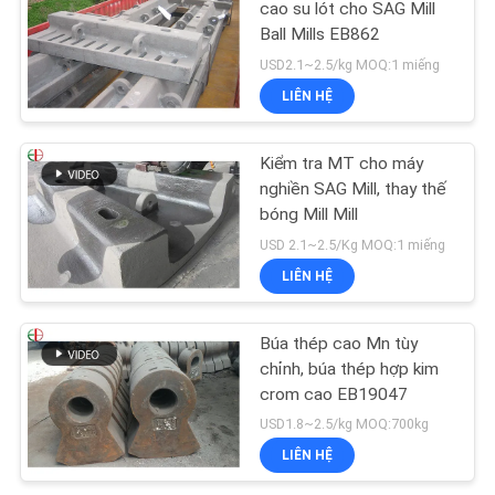
CHÍNH
cao su lót cho SAG Mill
Ball Mills EB862
SÁCH
USD2.1~2.5/kg MOQ:1 miếng
BẢO
LIÊN HỆ
MẬT
Kiểm tra MT cho máy
nghiền SAG Mill, thay thế
bóng Mill Mill
USD 2.1~2.5/Kg MOQ:1 miếng
LIÊN HỆ
Búa thép cao Mn tùy
chỉnh, búa thép hợp kim
crom cao EB19047
USD1.8~2.5/kg MOQ:700kg
LIÊN HỆ