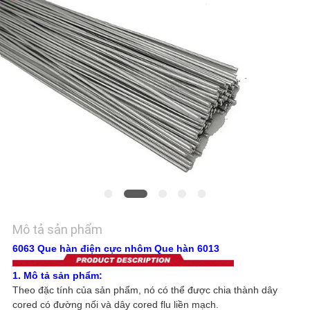
HỆ
CHÚNG
TÔI
TIN
TỨC
YÊU
CẦU
BÁO
GIÁ
Mô tả sản phẩm
6063 Que hàn điện cực nhôm Que hàn 6013
SƠ
1. Mô tả sản phẩm:
Theo đặc tính của sản phẩm, nó có thể được chia thành dây
ĐỒ
cored có đường nối và dây cored flu liền mạch.