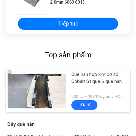
2.0mm 6063 6013
Tiếp tục
Top sản phẩm
Que hàn hợp kim cơ sở
Cobalt St que 6 que hàn
USD 55 ~ 102/Kilograms MOQ:5 kilôgam
LIÊN HỆ
Dây que hàn