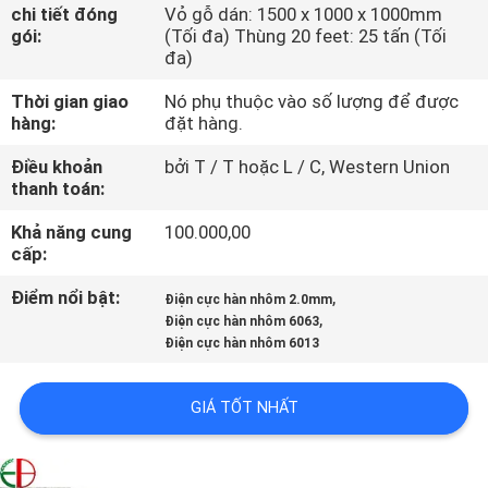
TÔI
chi tiết đóng
Vỏ gỗ dán: 1500 x 1000 x 1000mm
gói:
(Tối đa) Thùng 20 feet: 25 tấn (Tối
đa)
THAM
Thời gian giao
Nó phụ thuộc vào số lượng để được
QUAN
hàng:
đặt hàng.
NHÀ
Điều khoản
bởi T / T hoặc L / C, Western Union
thanh toán:
MÁY
Khả năng cung
100.000,00
cấp:
KIỂM
Điểm nổi bật:
,
SOÁT
Điện cực hàn nhôm 2.0mm
,
Điện cực hàn nhôm 6063
CHẤT
Điện cực hàn nhôm 6013
LƯỢNG
GIÁ TỐT NHẤT
LIÊN