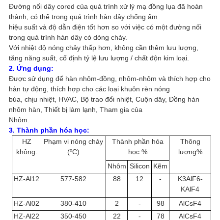
TRANG
Đường nối dây cored của quá trình xử lý mạ đồng lụa đã hoàn
thành, có thể trong quá trình hàn dây chống ẩm
WEB
hiệu suất và độ dẫn điện tốt hơn so với việc có một đường nối
trong quá trình hàn dây có dòng chảy.
Với nhiệt độ nóng chảy thấp hơn, không cần thêm lưu lượng,
CHÍNH
tăng năng suất, cố định tỷ lệ lưu lượng / chất độn kim loại.
2. Ứng dụng:
SÁCH
Được sử dụng để hàn nhôm-đồng, nhôm-nhôm và thích hợp cho
BẢO
hàn tự động, thích hợp cho các loại khuôn rèn nóng
búa, chịu nhiệt, HVAC, Bộ trao đổi nhiệt, Cuộn dây, Đồng hàn
MẬT
nhôm hàn, Thiết bị làm lạnh, Tham gia của
Nhôm.
3. Thành phần hóa học:
HZ
Phạm vi nóng chảy
Thành phần hóa
Thông
không.
(ºC)
học %
lượng%
Nhôm
Silicon
Kẽm
HZ-Al12
577-582
88
12
-
K3AlF6-
KAlF4
HZ-Al02
380-410
2
-
98
AlCsF4
HZ-Al22
350-450
22
-
78
AlCsF4