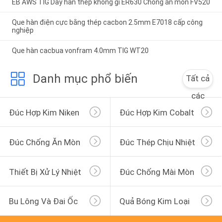
EB AWS TIG Dây hàn thép không gỉ ER630 Chống ăn mòn FV520
Que hàn điện cực bằng thép cacbon 2.5mm E7018 cấp công
nghiệp
Que hàn cacbua vonfram 4.0mm TIG WT20
Danh mục phổ biến
Tất cả
các
Đúc Hợp Kim Niken
Đúc Hợp Kim Cobalt
Đúc Chống Ăn Mòn
Đúc Thép Chịu Nhiệt
Thiết Bị Xử Lý Nhiệt
Đúc Chống Mài Mòn
Bu Lông Và Đai Ốc
Quả Bóng Kim Loại