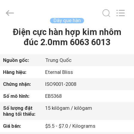
Eternal
Bliss
Alloy
Casting
&
Dây que hàn
Forging
Co.,LTD..
Điện cực hàn hợp kim nhôm
TRANG
All
Rights
Reserved.
đúc 2.0mm 6063 6013
CHỦ
CÁC
Nguồn gốc:
Trung Quốc
SẢN
Hàng hiệu:
Eternal Bliss
PHẨM
Chứng nhận:
ISO9001-2008
Số mô hình:
EB5368
VIDEO
Số lượng đặt
15 kilôgam / kilôgam
hàng tối thiểu:
VỀ
Giá bán:
$5.5 - $7.0 / Kilograms
CHÚNG