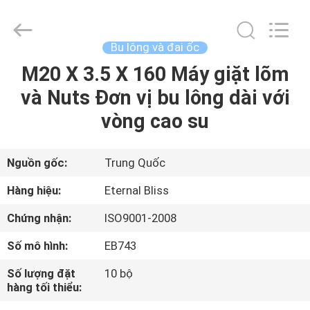
Eternal
Bliss
Alloy
Casting
&
Bu lông và đai ốc
Forging
Co.,LTD..
M20 X 3.5 X 160 Máy giặt lõm
TRANG
All
Rights
Reserved.
và Nuts Đơn vị bu lông dài với
CHỦ
vòng cao su
CÁC
SẢN
Nguồn gốc:
Trung Quốc
PHẨM
Hàng hiệu:
Eternal Bliss
Chứng nhận:
ISO9001-2008
VIDEO
Số mô hình:
EB743
VỀ
Số lượng đặt
10 bộ
hàng tối thiểu:
CHÚNG