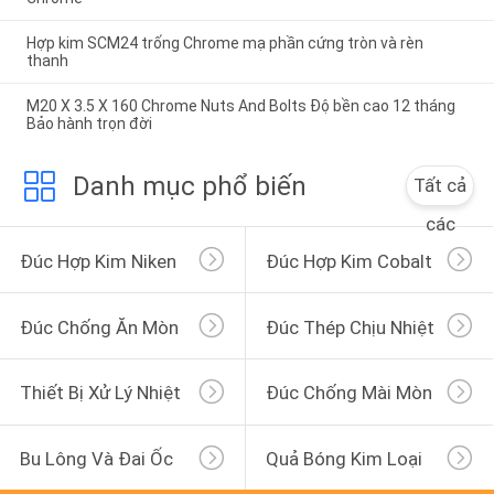
Hợp kim SCM24 trống Chrome mạ phần cứng tròn và rèn
thanh
M20 X 3.5 X 160 Chrome Nuts And Bolts Độ bền cao 12 tháng
Bảo hành trọn đời
Danh mục phổ biến
Tất cả
các
Đúc Hợp Kim Niken
Đúc Hợp Kim Cobalt
Đúc Chống Ăn Mòn
Đúc Thép Chịu Nhiệt
Thiết Bị Xử Lý Nhiệt
Đúc Chống Mài Mòn
Bu Lông Và Đai Ốc
Quả Bóng Kim Loại