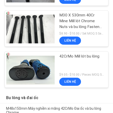
M30 X 530mm 40Cr
Mine Mill lót Chrome
Nuts và bu lông Fastener
High Cr
$8.90 - $10.00 / Set MOQ:5 Seats
LIÊN HỆ
42CrMo Mill lót bu lông
$9.05 - $10.00 / Pieces MOQ:5 ghế
LIÊN HỆ
Bu lông và đai ốc
M48x150mm Máy nghiền xi măng 42CrMo Đai ốc và bu lông
Chrome