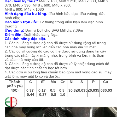
Đặc điểm kỹ thuật:
M48 x 180, M48 x 210, M48 x 330, M48 x
TRANG
370, M48 x 390, M48 x 600, M48 x 700,
M48 x 900, M48 x 1080
WEB
Hình dạng đầu bu-lông:
đầu hình bầu dục, đầu vuông, đầu
hình elip;
Bảo hành trọn đời:
12 tháng trong điều kiện làm việc bình
thường
CHÍNH
Ứng dụng:
Đơn vị Bolt cho SAG Mill dia.7,39m
Điểm đến:
Xuất khẩu sang Nga
SÁCH
Các tính năng đặc biệt:
1. Các bu lông cường độ cao đã được sử dụng rộng rãi trong
BẢO
các nhà máy bóng lớn lên đến các nhà máy dia.12 mét.
2. Các ốc vít cường độ cao có thể được sử dụng đáng tin cậy
MẬT
trong các nhà máy xi măng nhỏ, trung bình và lớn, mils than
và các nhà máy của tôi.
3. Các bu lông cường độ cao đã được xử lý nhiệt đúng cách để
đạt được các tính chất cơ học tốt hơn.
4. Các đơn vị bu lông tiêu chuẩn bao gồm một vòng cao su, máy
giặt lõm, máy giặt lò xo và đai ốc.
Thành
C
Sĩ
Mn
Cr
Ni
S
P
Cu
phần (%)
40Cr
0,37-
0,17-
0,5-
0,8-
.30.3
≤0.035
≤0.035
.030,03
0,44
0,37
0,8
1,0