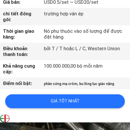
Giá bán:
USD0.5/set ~ USD20/set
TÔI
chi tiết đóng
trường hợp ván ép
gói:
THAM
Thời gian giao
Nó phụ thuộc vào số lượng để được
QUAN
hàng:
đặt hàng.
NHÀ
Điều khoản
bởi T / T hoặc L / C, Western Union
MÁY
thanh toán:
Khả năng cung
100.000.000,00 bộ mỗi năm
KIỂM
cấp:
SOÁT
Điểm nổi bật:
,
phần cứng mạ crôm
bu lông lục giác nặng
CHẤT
LƯỢNG
GIÁ TỐT NHẤT
LIÊN