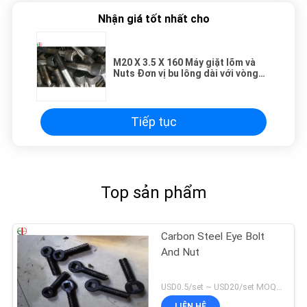
Nhận giá tốt nhất cho
M20 X 3.5 X 160 Máy giặt lõm và
Nuts Đơn vị bu lông dài với vòng
cao su
Tiếp tục
Top sản phẩm
Carbon Steel Eye Bolt
And Nut
USD0.5/set ~ USD20/set MOQ:10 bộ
LIÊN HỆ