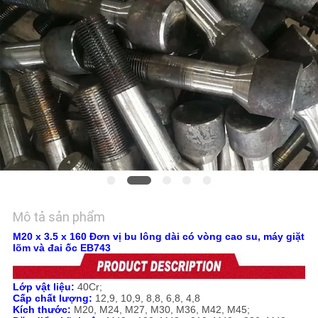
HỆ
CHÚNG
TÔI
TIN
TỨC
YÊU
CẦU
BÁO
Mô tả sản phẩm
GIÁ
M20 x 3.5 x 160 Đơn vị bu lông dài có vòng cao su, máy giặt
lõm và đai ốc EB743
SƠ
Lớp vật liệu:
40Cr;
Cấp chất lượng:
12,9, 10,9, 8,8, 6,8, 4,8
ĐỒ
Kích thước:
M20, M24, M27, M30, M36, M42, M45;