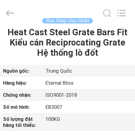
Eternal
Bliss
Alloy
Casting
&
Đúc thép chịu nhiệt
Forging
Co.,LTD..
Heat Cast Steel Grate Bars Fit
TRANG
All
Rights
Reserved.
Kiểu cán Reciprocating Grate
CHỦ
Hệ thống lò đốt
CÁC
SẢN
Nguồn gốc:
Trung Quốc
PHẨM
Hàng hiệu:
Eternal Bliss
Chứng nhận:
ISO9001-2018
VIDEO
Số mô hình:
EB3007
VỀ
Số lượng đặt
100KG
hàng tối thiểu:
CHÚNG