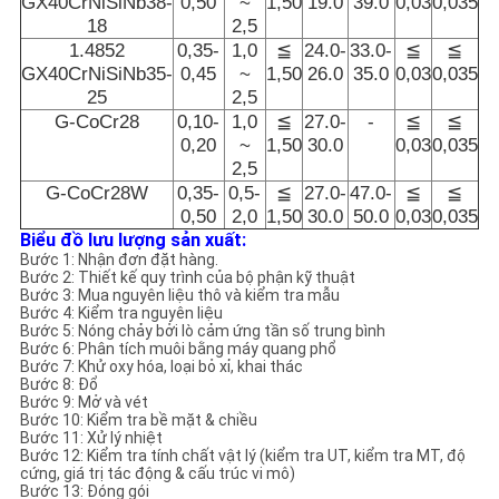
GX40CrNiSiNb38-
0,50
~
1,50
19.0
39.0
0,03
0,035
18
2,5
1.4852
0,35-
1,0
≦
24.0-
33.0-
≦
≦
GX40CrNiSiNb35-
0,45
~
1,50
26.0
35.0
0,03
0,035
25
2,5
G-CoCr28
0,10-
1,0
≦
27.0-
-
≦
≦
0,20
~
1,50
30.0
0,03
0,035
2,5
G-CoCr28W
0,35-
0,5-
≦
27.0-
47.0-
≦
≦
0,50
2,0
1,50
30.0
50.0
0,03
0,035
Biểu đồ lưu lượng sản xuất:
Bước 1: Nhận đơn đặt hàng.
Bước 2: Thiết kế quy trình của bộ phận kỹ thuật
Bước 3: Mua nguyên liệu thô và kiểm tra mẫu
Bước 4: Kiểm tra nguyên liệu
Bước 5: Nóng chảy bởi lò cảm ứng tần số trung bình
Bước 6: Phân tích muôi bằng máy quang phổ
Bước 7: Khử oxy hóa, loại bỏ xỉ, khai thác
Bước 8: Đổ
Bước 9: Mở và vét
Bước 10: Kiểm tra bề mặt & chiều
Bước 11: Xử lý nhiệt
Bước 12: Kiểm tra tính chất vật lý (kiểm tra UT, kiểm tra MT, độ
cứng, giá trị tác động & cấu trúc vi mô)
Bước 13: Đóng gói