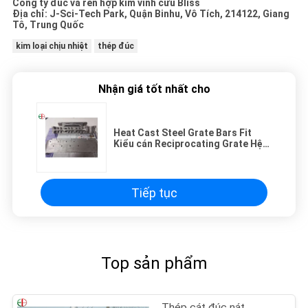
Công ty đúc và rèn hợp kim vĩnh cửu Bliss
Địa chỉ: J-Sci-Tech Park, Quận Binhu, Vô Tích, 214122, Giang
Tô, Trung Quốc
kim loại chịu nhiệt
thép đúc
Nhận giá tốt nhất cho
Heat Cast Steel Grate Bars Fit
Kiểu cán Reciprocating Grate Hệ
thống lò đốt
Tiếp tục
Top sản phẩm
Thép cát đúc nát