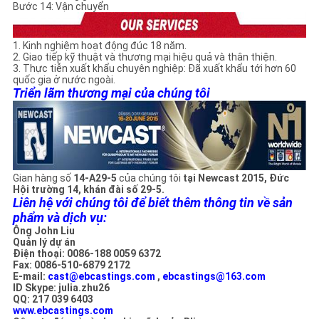
Bước 14: Vận chuyển
1. Kinh nghiệm hoạt động đúc 18 năm.
2. Giao tiếp kỹ thuật và thương mại hiệu quả và thân thiện.
3. Thực tiễn xuất khẩu chuyên nghiệp: Đã xuất khẩu tới hơn 60
quốc gia ở nước ngoài.
Triển lãm thương mại của chúng tôi
Gian hàng số
14-A29-5
của chúng tôi
tại Newcast 2015, Đức
Hội trường 14, khán đài số 29-5.
Liên hệ với chúng tôi để biết thêm thông tin về sản
phẩm và dịch vụ:
Ông John Liu
Quản lý dự án
Điện thoại: 0086-188 0059 6372
Fax: 0086-510-6879 2172
E-mail:
cast@ebcastings.com
,
ebcastings@163.com
ID Skype: julia.zhu26
QQ: 217 039 6403
www.ebcastings.com