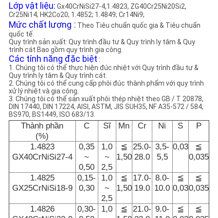
TRANG
Lớp vật liệu:
Gx40CrNiSi27-4,1.4823, ZG40Cr25Ni20Si2,
Cr25Ni14; HK2Co20; 1.4852; 1.4849; Cr14Ni9;
WEB
:
Mức chất lượng
Theo Tiêu chuẩn quốc gia & Tiêu chuẩn
quốc tế.
Quy trình sản xuất: Quy trình đầu tư & Quy trình ly tâm & Quy
trình cát Bao gồm quy trình gia công.
CHÍNH
Các tính năng đặc biệt
:
1. Chúng tôi có thể thực hiện đúc nhiệt với Quy trình đầu tư &
SÁCH
Quy trình ly tâm & Quy trình cát.
2. Chúng tôi có thể cung cấp phôi đúc thành phẩm với quy trình
BẢO
xử lý nhiệt và gia công.
3. Chúng tôi có thể sản xuất phôi thép nhiệt theo GB / T 20878,
MẬT
DIN 17440, DIN 17224, AISI, ASTM, JIS SUH35, NF A35-572 / 584,
BS970, BS1449, ISO 683/13.
Thành phần
C
Sĩ
Mn
Cr
Ni
S
P
(%)
1.4823
0,35
1,0
≦
25.0-
3,5-
0,03
≦
GX40CrNiSi27-4
~
~
1,50
28.0
5,5
0,035
0,50
2,5
1.4825
0,15-
1,0
≦
17.0-
8.0-
≦
≦
GX25CrNiSi18-9
0,30
~
1,50
19.0
10.0
0,03
0,035
2,5
1.4826
0,30-
1,0
≦
21.0-
9.0-
≦
≦