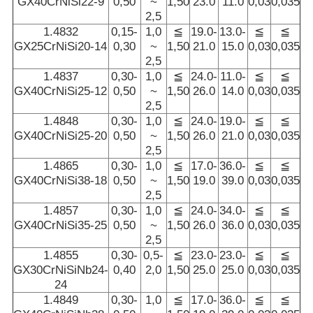
GX40CrNiSi22-9
0,50
~
1,50
23.0
11.0
0,03
0,035
2,5
1.4832
0,15-
1,0
≦
19.0-
13.0-
≦
≦
GX25CrNiSi20-14
0,30
~
1,50
21.0
15.0
0,03
0,035
2,5
1.4837
0,30-
1,0
≦
24.0-
11.0-
≦
≦
GX40CrNiSi25-12
0,50
~
1,50
26.0
14.0
0,03
0,035
2,5
1.4848
0,30-
1,0
≦
24.0-
19.0-
≦
≦
GX40CrNiSi25-20
0,50
~
1,50
26.0
21.0
0,03
0,035
2,5
1.4865
0,30-
1,0
≦
17.0-
36.0-
≦
≦
GX40CrNiSi38-18
0,50
~
1,50
19.0
39.0
0,03
0,035
2,5
1.4857
0,30-
1,0
≦
24.0-
34.0-
≦
≦
GX40CrNiSi35-25
0,50
~
1,50
26.0
36.0
0,03
0,035
2,5
1.4855
0,30-
0,5-
≦
23.0-
23.0-
≦
≦
GX30CrNiSiNb24-
0,40
2,0
1,50
25.0
25.0
0,03
0,035
24
1.4849
0,30-
1,0
≦
17.0-
36.0-
≦
≦