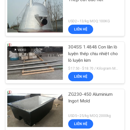
USD2~13/kg MOQ:100KG
LIÊN HỆ
304SS 1.4848 Con lăn lò
luyện thép chịu nhiệt cho
lò luyện kim
$17.50 - $18.70 / Kilogram MOQ:100 kilôgam / kilôgam
LIÊN HỆ
ZG230-450 Aluminium
Ingot Mold
USD5~25/kg MOQ:2000kg
LIÊN HỆ