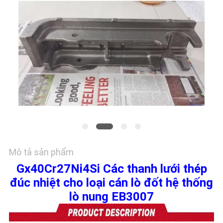
HỆ
CHÚNG
TÔI
TIN
TỨC
YÊU
CẦU
BÁO
Mô tả sản phẩm
GIÁ
Gx40Cr27Ni4Si Các thanh lưới thép
đúc nhiệt cho loại cán lò đốt hệ thống
SƠ
lò nung EB3007
ĐỒ