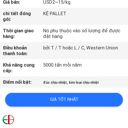
Giá bán:
USD2~15/kg
TÔI
chi tiết đóng
KỆ PALLET
gói:
THAM
Thời gian giao
Nó phụ thuộc vào số lượng để được
QUAN
hàng:
đặt hàng.
NHÀ
Điều khoản
bởi T / T hoặc L / C, Western Union
MÁY
thanh toán:
Khả năng cung
5000 tấn mỗi năm
KIỂM
cấp:
SOÁT
Điểm nổi bật:
,
đúc chịu nhiệt
kim loại chịu nhiệt
CHẤT
LƯỢNG
GIÁ TỐT NHẤT
LIÊN