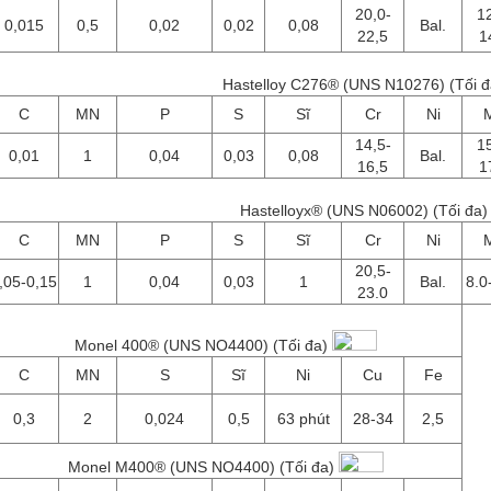
20,0-
12
0,015
0,5
0,02
0,02
0,08
Bal.
22,5
1
Hastelloy C276® (UNS N10276) (Tối đ
C
MN
P
S
Sĩ
Cr
Ni
14,5-
15
0,01
1
0,04
0,03
0,08
Bal.
16,5
1
Hastelloyx® (UNS N06002) (Tối đa)
C
MN
P
S
Sĩ
Cr
Ni
20,5-
,05-0,15
1
0,04
0,03
1
Bal.
8.0
23.0
Monel 400® (UNS NO4400) (Tối đa)
C
MN
S
Sĩ
Ni
Cu
Fe
0,3
2
0,024
0,5
63 phút
28-34
2,5
Monel M400® (UNS NO4400) (Tối đa)