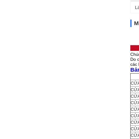
L
M
Chún
Do c
các 
Bả
CỬA
CỬA
CỬA
CỬA
CỬA
CỬA
CỬA
CỬA
CỬA