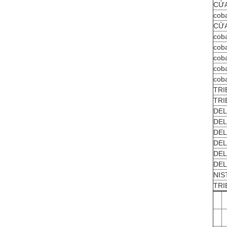
CỬA
coba
CỬA
coba
coba
coba
coba
coba
TRI
TRI
DEL
DEL
DEL
DEL
DEL
DEL
NIS
TRI