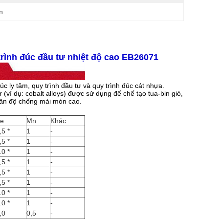
n
rình đúc đầu tư nhiệt độ cao EB26071
c ly tâm, quy trình đầu tư và quy trình đúc cát nhựa.
ví dụ: cobalt alloys) được sử dụng để chế tạo tua-bin gió,
cần độ chống mài mòn cao.
e
Mn
Khác
,5 *
1
-
,5 *
1
-
.0 *
1
-
,5 *
1
-
,5 *
1
-
,5 *
1
-
.0 *
1
-
.0 *
1
-
,0
0,5
-