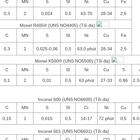
C
MN
S
Sĩ
Ni
Cu
Fe
0,3
2
0,024
0,5
63-70
28-34
2,5
Monel R405® (UNS NO4405) (Tối đa)
C
MN
S
Sĩ
Ni
Cu
Fe
0,3
2
0,025-0,06
0,5
63,0 phút
28-34
2,5
Monel K500® (UNS NO5500) (Tối đa)
C
MN
S
Sĩ
Ni
Cu
Ti
0,1
2
0,01
0,5
63 phút
27-33
0,86
2.3
Inconel 600 (UNS NO6600) (Tối đa)
C
MN
S
Sĩ
Cr
Ni
Cu
0,15
1
0,015
0,5
14-17
72 phút
0,5
6.0
Inconel 601 (UNS NO6601) (Tối đa)
C
MN
Sĩ
Cr
Ni
CO
AI