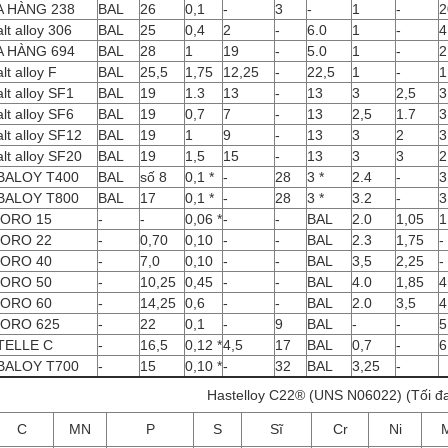
 HÀNG 238
BAL
26
0,1
-
3
-
1
-
2
lt alloy 306
BAL
25
0,4
2
-
6.0
1
-
4
 HÀNG 694
BAL
28
1
19
-
5.0
1
-
2
lt alloy F
BAL
25,5
1,75
12,25
-
22,5
1
-
1
lt alloy SF1
BAL
19
1.3
13
-
13
3
2,5
3
lt alloy SF6
BAL
19
0,7
7
-
13
2,5
1.7
3
lt alloy SF12
BAL
19
1
9
-
13
3
2
3
lt alloy SF20
BAL
19
1,5
15
-
13
3
3
2
BALOY T400
BAL
số 8
0,1 *
-
28
3 *
2.4
-
3
BALOY T800
BAL
17
0,1 *
-
28
3 *
3.2
-
3
ORO 15
-
-
0,06 *
-
-
BAL
2.0
1,05
1
ORO 22
-
0,70
0,10
-
-
BAL
2.3
1,75
-
ORO 40
-
7,0
0,10
-
-
BAL
3,5
2,25
-
ORO 50
-
10,25
0,45
-
-
BAL
4.0
1,85
4
ORO 60
-
14,25
0,6
-
-
BAL
2.0
3,5
4
ORO 625
-
22
0,1
-
9
BAL
-
-
5
TELLE C
-
16,5
0,12 *
4,5
17
BAL
0,7
-
6
BALOY T700
-
15
0,10 *
-
32
BAL
3,25
-
Hastelloy C22® (UNS N06022) (Tối đ
C
MN
P
S
Sĩ
Cr
Ni