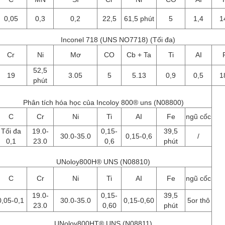
0,05
0,3
0,2
22,5
61,5 phút
5
1,4
1
Inconel 718 (UNS NO7718) (Tối đa)
Cr
Ni
Mơ
CO
Cb + Ta
Ti
AI
52,5
19
3.05
5
5.13
0,9
0,5
1
phút
Phân tích hóa học của Incoloy 800® uns (N08800)
C
Cr
Ni
Ti
AI
Fe
ngũ cốc
Tối đa
19.0-
0,15-
39,5
30.0-35.0
0,15-0,6
/
0,1
23.0
0,6
phút
UNoloy800H® UNS (N08810)
C
Cr
Ni
Ti
AI
Fe
ngũ cốc
19.0-
0,15-
39,5
0,05-0,1
30.0-35.0
0,15-0,60
5or thô
23.0
0,60
phút
UNoloy800HT® UNS (N08811)