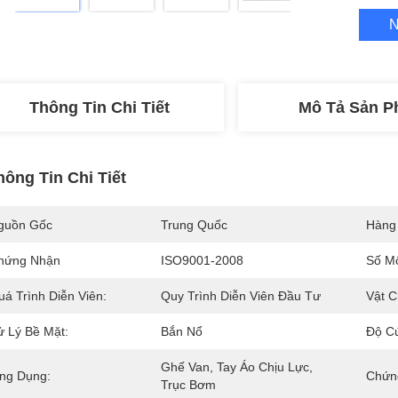
N
Thông Tin Chi Tiết
Mô Tả Sản 
hông Tin Chi Tiết
guồn Gốc
Trung Quốc
Hàng
hứng Nhận
ISO9001-2008
Số M
uá Trình Diễn Viên:
Quy Trình Diễn Viên Đầu Tư
Vật C
ử Lý Bề Mặt:
Bắn Nổ
Độ C
Ghế Van, Tay Áo Chịu Lực, 
ng Dụng:
Chứn
Trục Bơm