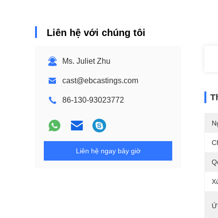
Liên hệ với chúng tôi
Ms. Juliet Zhu
cast@ebcastings.com
T
86-130-93023772
N
C
Liên hệ ngay bây giờ
Q
X
Ứ