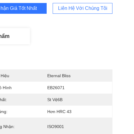
hận Giá Tốt Nhất
Liên Hệ Với Chúng Tôi
Phẩm
 Hiệu
Eternal Bliss
ô Hình
EB26071
hất:
St Vệ6B
ứng:
Hơn HRC 43
g Nhận:
ISO9001