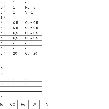
0.0
1
-
.0 *
1
Nb = 5
,5 *
1
V = 1
,5 *
-
-
 *
0,5
Cu = 0,5
 *
0,5
Cu = 0,5
 *
0,5
Cu = 0,5
 *
0,5
Cu = 0,5
 *
-
-
 *
-
-
,5 *
20
Cu = 20
-
-
-
-
.0
-
-
.0
-
-
-
-
.0
-
-
a)
Mơ
CO
Fe
W
V