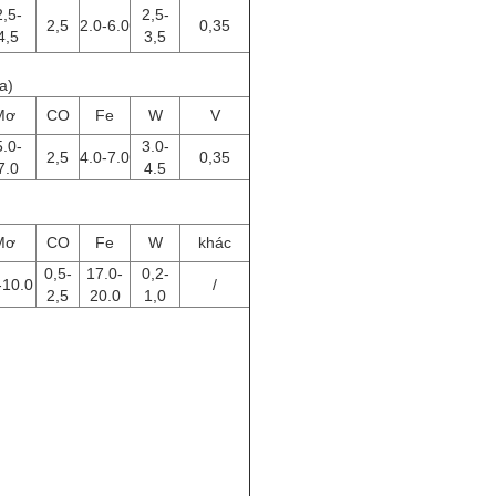
,5-
2,5-
2,5
2.0-6.0
0,35
4,5
3,5
a)
Mơ
CO
Fe
W
V
.0-
3.0-
2,5
4.0-7.0
0,35
7.0
4.5
Mơ
CO
Fe
W
khác
0,5-
17.0-
0,2-
-10.0
/
2,5
20.0
1,0