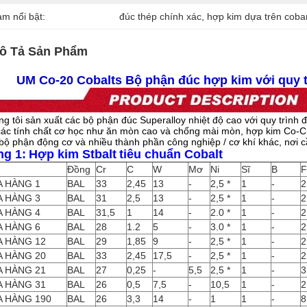
àm nổi bật:
đúc thép chính xác
, 
hợp kim dựa trên coba
ô Tả Sản Phẩm
UM Co-20 Cobalts Bộ phận đúc hợp kim với quy t
g tôi sản xuất các bộ phận đúc Superalloy nhiệt độ cao với quy trình đú
ác tính chất cơ học như ăn mòn cao và chống mài mòn, hợp kim Co-Cr (
bộ phận động cơ và nhiều thành phần công nghiệp / cơ khí khác, nơi 
ng 1:
Hợp kim Stbalt
tiêu chuẩn Cobalt
Đồng
Cr
C
W
Mơ
Ni
Sĩ
B
F
 HÀNG 1
BAL
33
2,45
13
-
2,5 *
1
-
2
 HÀNG 3
BAL
31
2,5
13
-
2,5 *
1
-
2
 HÀNG 4
BAL
31,5
1
14
-
2.0 *
1
-
2
 HÀNG 6
BAL
28
1.2
5
-
3.0 *
1
-
2
 HÀNG 12
BAL
29
1,85
9
-
2,5 *
1
-
2
 HÀNG 20
BAL
33
2,45
17,5
-
2,5 *
1
-
2
 HÀNG 21
BAL
27
0,25
-
5,5
2,5 *
1
-
3
 HÀNG 31
BAL
26
0,5
7,5
-
10,5
1
-
2
 HÀNG 190
BAL
26
3,3
14
-
1
1
-
8