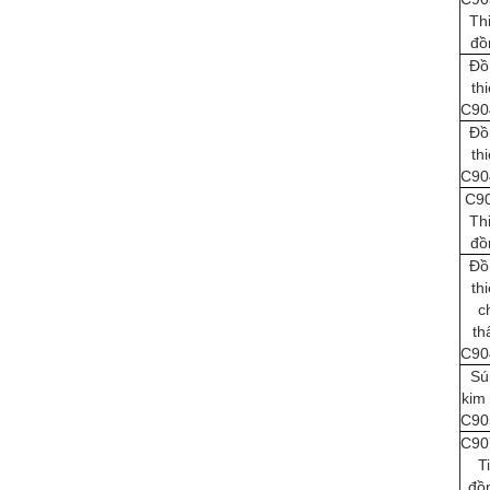
Th
đồ
Đồ
th
C90
Đồ
th
C90
C9
Th
đồ
Đồ
th
c
th
C90
Sú
kim 
C90
C90
T
đồ