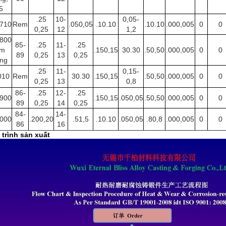
5
.25
10-
0,05-
710
Rem
.050,05
.10.10
.10.10
.000,005
0
0
0,25
12
1,2
800
85-
.25
11-
.25
im
.150,15
30.30
.50,50
.000,005
0
0
89
0,25
13
0,25
ng
.25
11-
0,15-
010
Rem
30.30
.150,15
.50,50
.000,005
0
0
0,25
13
0,8
86-
.25
12-
.25
900
.150,15
.050,05
.50,50
.000,005
0
0
89
0,25
14
0,25
84-
14-
000
.200,20
.51,5
.10.10
.050,05
.80,8
.000,005
0
0
86
16
 trình sản xuất