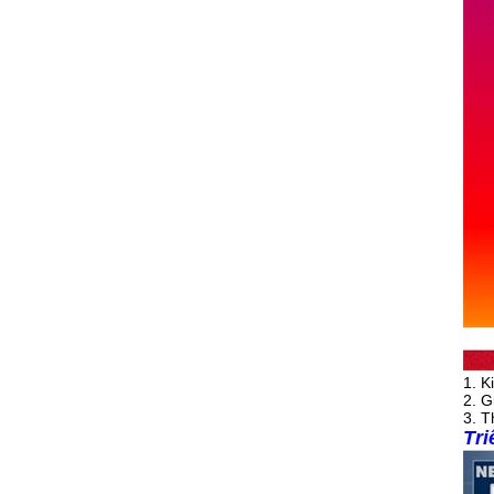
1. K
2. G
3. T
Tri