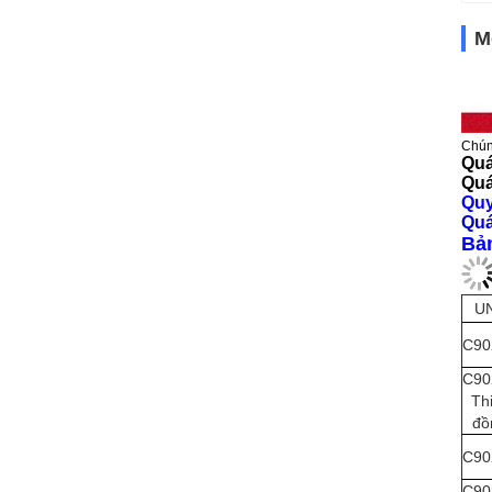
M
Chúng
Quá
Quá
Quy
Quá
Bả
U
C90
C90
Th
đồ
C90
C90