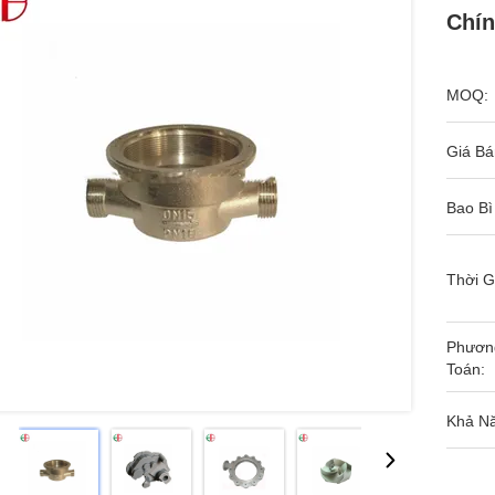
Chí
MOQ:
Giá Bá
Bao Bì
Thời G
Phươn
Toán:
Khả N