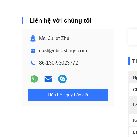
Liên hệ với chúng tôi
Ms. Juliet Zhu
cast@ebcastings.com
T
86-130-93023772
N
C
Liên hệ ngay bây giờ
L
K
L