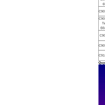
6
C90
C90
T
Đồ
C9
C90
C91
Quy