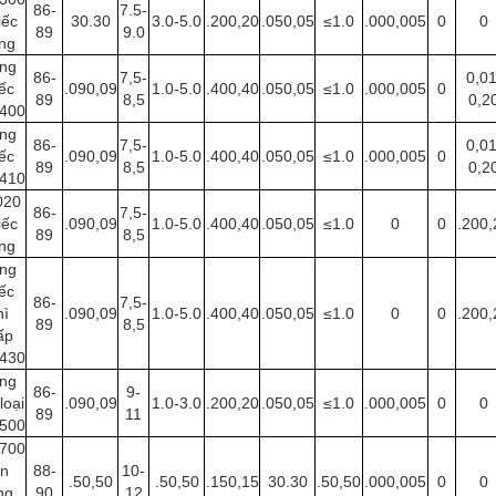
86-
7.5-
iếc
30.30
3.0-5.0
.200,20
.050,05
≤1.0
.000,005
0
0
89
9.0
ng
ng
86-
7,5-
0,01
iếc
.090,09
1.0-5.0
.400,40
.050,05
≤1.0
.000,005
0
89
8,5
0,2
400
ng
86-
7,5-
0,01
iếc
.090,09
1.0-5.0
.400,40
.050,05
≤1.0
.000,005
0
89
8,5
0,2
410
020
86-
7,5-
iếc
.090,09
1.0-5.0
.400,40
.050,05
≤1.0
0
0
.200,
89
8,5
ng
ng
iếc
86-
7,5-
hì
.090,09
1.0-5.0
.400,40
.050,05
≤1.0
0
0
.200,
89
8,5
ấp
430
ng
86-
9-
loại
.090,09
1.0-3.0
.200,20
.050,05
≤1.0
.000,005
0
0
89
11
500
700
in
88-
10-
.50,50
.50,50
.150,15
30.30
.50,50
.000,005
0
0
ng,
90
12