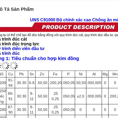
ô Tả Sản Phẩm
UNS C91000 Độ chính xác cao Chống ăn m
 ta có thể chế tạo đồ đúc bằng đồng với quy trình đúc cát, quy trình đúc đầu tư, quy
 trình đúc cát
 trình đúc trọng lực
 trình diễn viên đầu tư
 trình đúc
ng 1: Tiêu chuẩn cho hợp kim đồng
NS
Cu
Pb
Sn
Zn
Fe
P
Ni
Al
Mg
Mn
91-
200
30.30
6-8
.50,50
.200,20
.050,05
.50,50
.000,005
0
0
94
250
89-
9-
.25
iếc
30.30
.50,50
.050,05
≤2,0
.000,005
0
.200,
91
11
0,25
ng
87-
9-
.25
280
30.30
.50,50
.050,05
0
0
0
0
90
11
0,25
300