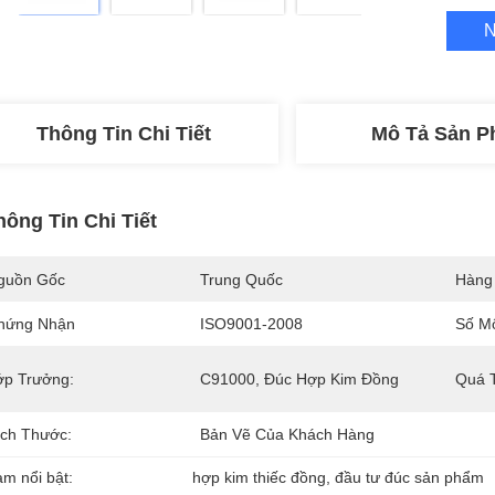
N
Thông Tin Chi Tiết
Mô Tả Sản 
hông Tin Chi Tiết
guồn Gốc
Trung Quốc
Hàng
hứng Nhận
ISO9001-2008
Số M
ớp Trưởng:
C91000, Đúc Hợp Kim Đồng
Quá T
ích Thước:
Bản Vẽ Của Khách Hàng
àm nổi bật:
hợp kim thiếc đồng
, 
đầu tư đúc sản phẩm