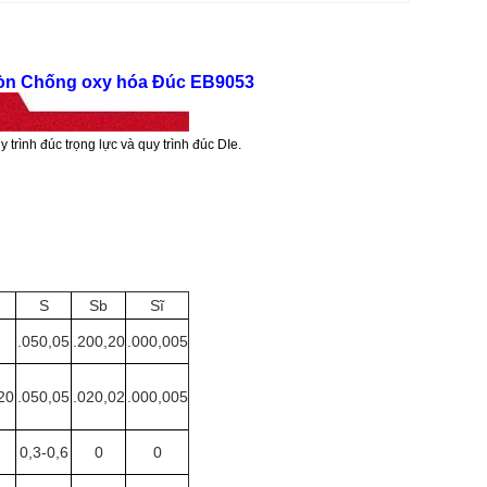
òn Chống oxy hóa Đúc EB9053
 trình đúc trọng lực và quy trình đúc DIe.
S
Sb
Sĩ
.050,05
.200,20
.000,005
20
.050,05
.020,02
.000,005
0,3-0,6
0
0