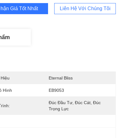
hận Giá Tốt Nhất
Liên Hệ Với Chúng Tôi
Phẩm
 Hiệu
Eternal Bliss
ô Hình
EB9053
Đúc Đầu Tư, Đúc Cát, Đúc 
rình:
Trọng Lực