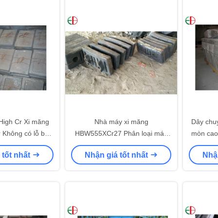
igh Cr Xi măng
Nhà máy xi măng
Dây chuy
er Không có lỗ bu
HBW555XCr27 Phân loại máy
mòn cao 
nt Mill Dia 3,8 x
nghiền cát Quá trình đúc cát
 tốt nhất
Nhận giá tốt nhất
Nhận
EB5035
sau khi nổ mìn EB5039