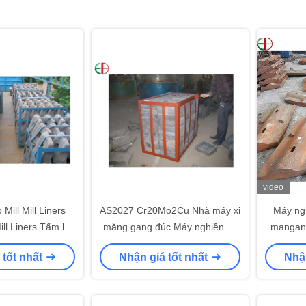
video
ill Mill Liners
AS2027 Cr20Mo2Cu Nhà máy xi
Máy ng
ill Liners Tấm lót
măng gang đúc Máy nghiền vỏ
mangan
mù
cho máy nghiền Dia.5 x 15,5m
 tốt nhất
Nhận giá tốt nhất
Nhận
hơn HRC56 EB5029