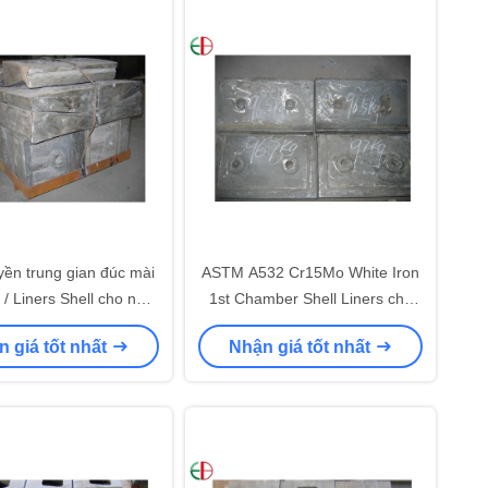
ền trung gian đúc mài
ASTM A532 Cr15Mo White Iron
/ Liners Shell cho nhà
1st Chamber Shell Liners cho
máy xi măng
Nhà máy Xi măng Dia.5 x 15m
 giá tốt nhất
Nhận giá tốt nhất
EB5026