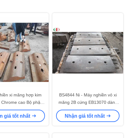
hiền xi măng hợp kim
BS4844 Ni - Máy nghiền vỏ xi
 Chrome cao Bộ phận
măng 2B cứng EB13070 dành
mài mòn tấm
cho công nghiệp
 giá tốt nhất
Nhận giá tốt nhất