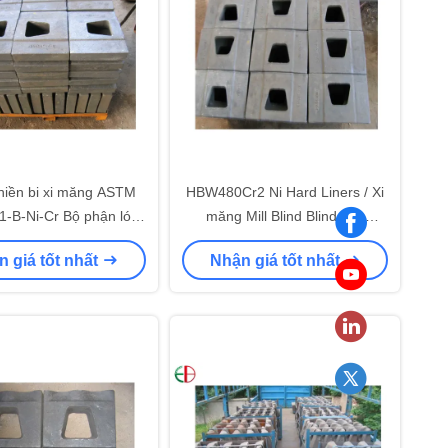
hiền bi xi măng ASTM
HBW480Cr2 Ni Hard Liners / Xi
-B-Ni-Cr Bộ phận lót
măng Mill Blind Blind tấm
im NiCr cao EB5065
EB5069 Kháng được
 giá tốt nhất
Nhận giá tốt nhất