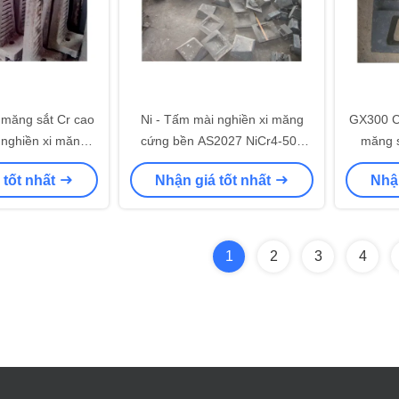
 măng sắt Cr cao
Ni - Tấm mài nghiền xi măng
GX300 C
nghiền xi măng
cứng bền AS2027 NiCr4-500
măng s
m Độ cứng HRC50
EB5061
nghiền rã
 tốt nhất
Nhận giá tốt nhất
Nhận
5023
1
2
3
4