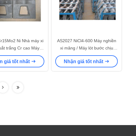
r15Mo2 Ni Nhà máy xi
AS2027 NiCl4-600 Máy nghiền
ắt trắng Cr cao Máy
xi măng / Máy lót bước chịu
nh trước khi xử lý nhiệt
nhiệt độ cao
 giá tốt nhất
Nhận giá tốt nhất
EB5033