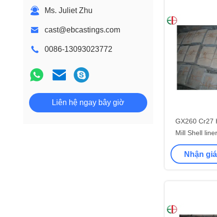
Ms. Juliet Zhu
cast@ebcastings.com
0086-13093023772
Liên hệ ngay bây giờ
GX260 Cr27 H
Mill Shell lin
lông cho C eme
Nhận giá
13m 