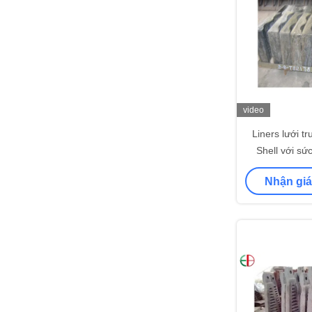
video
Liners lưới tr
Shell với s
tuy
Nhận giá