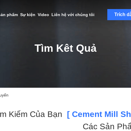
Trích d
sản phẩm
Sự kiện
Video
Liên hệ với chúng tôi
Tìm Kêt Quả
Tuyến
ìm Kiếm Của Bạn
[ Cement Mill She
Các Sản Ph