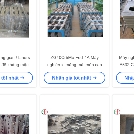
ung gian / Liners
ZG40Cr5Mo Fed-4A Máy
Máy ng
ức đề kháng mặc
nghiền xi măng mài mòn cao
A532 C1
ệt vời
hợp k
 tốt nhất
Nhận giá tốt nhất
Nhận