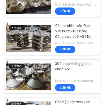
$10 - $5000.00 / Piece MOQ:1 miếng
LIÊN HỆ
Đầu tư chính xác Đúc
Van bướm Đĩa bằng
đồng thau 009 ASTM
B61 B62
$10 - $100.00 / Piece MOQ:1 miếng
LIÊN HỆ
304 thép không gỉ đúc
chính xác
$0.4 - $10.00/ Piece MOQ:5,0 kg
LIÊN HỆ
Các bộ phận xích xích