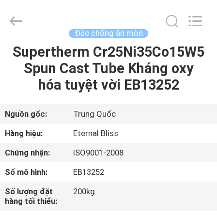
Eternal
Bliss
Alloy
Casting
&
Đúc chống ăn mòn
Forging
Co.,LTD..
Supertherm Cr25Ni35Co15W5
TRANG
All
Rights
Reserved.
Spun Cast Tube Kháng oxy
CHỦ
hóa tuyệt vời EB13252
CÁC
SẢN
Nguồn gốc:
Trung Quốc
PHẨM
Hàng hiệu:
Eternal Bliss
Chứng nhận:
ISO9001-2008
VIDEO
Số mô hình:
EB13252
VỀ
Số lượng đặt
200kg
hàng tối thiểu:
CHÚNG