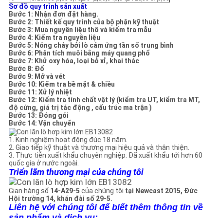
Sơ đồ quy trình sản xuất
Bước 1: Nhận đơn đặt hàng.
Bước 2: Thiết kế quy trình của bộ phận kỹ thuật
Bước 3: Mua nguyên liệu thô và kiểm tra mẫu
Bước 4: Kiểm tra nguyên liệu
Bước 5: Nóng chảy bởi lò cảm ứng tần số trung bình
Bước 6: Phân tích muôi bằng máy quang phổ
Bước 7: Khử oxy hóa, loại bỏ xỉ, khai thác
Bước 8: Đổ
Bước 9: Mở và vét
Bước 10: Kiểm tra bề mặt & chiều
Bước 11: Xử lý nhiệt
Bước 12: Kiểm tra tính chất vật lý (kiểm tra UT, kiểm tra MT,
độ cứng, giá trị tác động
,
cấu trúc
ma trận
)
Bước 13: Đóng gói
Bước 14: Vận chuyển
1. Kinh nghiệm hoạt động đúc 18 năm.
2. Giao tiếp kỹ thuật và thương mại hiệu quả và thân thiện.
3. Thực tiễn xuất khẩu chuyên nghiệp: Đã xuất khẩu tới hơn 60
quốc gia ở nước ngoài.
Triển lãm thương mại của chúng tôi
Gian hàng số
14-A29-5
của chúng tôi
tại Newcast 2015, Đức
Hội trường 14, khán đài số 29-5.
Liên hệ với chúng tôi để biết thêm thông tin về
sản phẩm và dịch vụ: