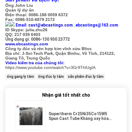
Ông John Liu
Quản lý dự án
Điện thoại: 0086-188 0059 6372
Fax: 0086-510-6879 2172
Email:
cast@ebcastings.com
;
ebcastings@163.com
ID Skype: julia.zhu26
QQ: 217 039 6403
Ứng dụng gì: 0086-130 930 23772
www.ebcastings.com
Công ty đúc và rèn hợp kim vĩnh cửu Bliss
Địa chỉ: J-Sci-Tech Park, Quận Binhu, Vô Tích, 214122,
Giang Tô, Trung Quốc
Video kiểm tra của chúng tôi:
https://www.youtube.com/watch?v=3Gr9ThIUgIA
ống gang ly tâm
ống đúc ly tâm
sản phẩm đúc ly tâm
Nhận giá tốt nhất cho
Supertherm Cr25Ni35Co15W5
Spun Cast Tube Kháng oxy hóa
tuyệt vời EB13252