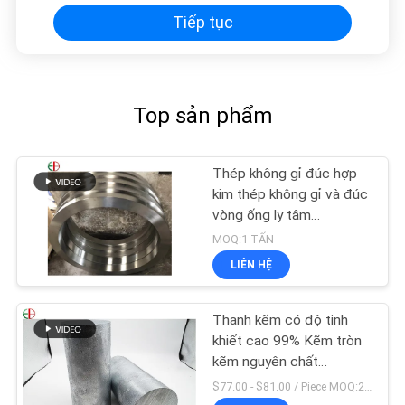
Tiếp tục
Top sản phẩm
Thép không gỉ đúc hợp
kim thép không gỉ và đúc
vòng ống ly tâm
EB28028
MOQ:1 TẤN
LIÊN HỆ
Thanh kẽm có độ tinh
khiết cao 99% Kẽm tròn
kẽm nguyên chất
100x100x200mm
$77.00 - $81.00 / Piece MOQ:2 ghế