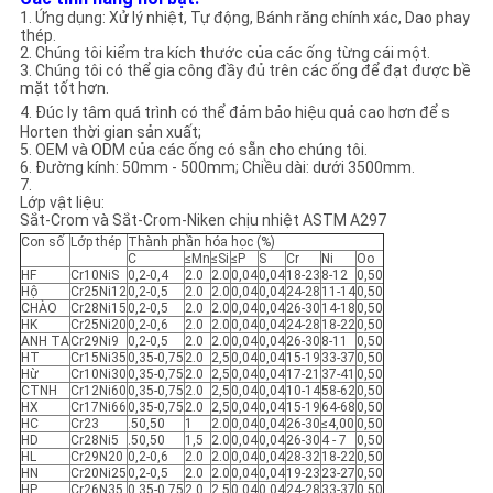
TRANG
1. Ứng dụng: Xử lý nhiệt, Tự động, Bánh răng chính xác, Dao phay
thép.
WEB
2. Chúng tôi kiểm tra kích thước của các ống từng cái một.
3. Chúng tôi có thể gia công đầy đủ trên các ống để đạt được bề
mặt tốt hơn.
4.
Đúc ly tâm
quá trình có thể đảm bảo hiệu quả cao hơn để s
CHÍNH
Horten thời gian sản xuất;
5. OEM và ODM của các ống có sẵn cho chúng tôi.
SÁCH
6. Đường kính: 50mm - 500mm; Chiều dài: dưới 3500mm.
7.
BẢO
Lớp vật liệu:
Sắt-Crom và Sắt-Crom-Niken chịu nhiệt ASTM A297
MẬT
Con số
Lớp thép
Thành phần hóa học (%)
C
≤Mn
≤Si
≤P
S
Cr
Ni
Oo
HF
Cr10NiS
0,2-0,4
2.0
2.0
0,04
0,04
18-23
8-12
0,50
Hộ
Cr25Ni12
0,2-0,5
2.0
2.0
0,04
0,04
24-28
11-14
0,50
CHÀO
Cr28Ni15
0,2-0,5
2.0
2.0
0,04
0,04
26-30
14-18
0,50
HK
Cr25Ni20
0,2-0,6
2.0
2.0
0,04
0,04
24-28
18-22
0,50
ANH TA
Cr29Ni9
0,2-0,5
2.0
2.0
0,04
0,04
26-30
8-11
0,50
HT
Cr15Ni35
0,35-0,75
2.0
2,5
0,04
0,04
15-19
33-37
0,50
Hừ
Cr10Ni30
0,35-0,75
2.0
2,5
0,04
0,04
17-21
37-41
0,50
CTNH
Cr12Ni60
0,35-0,75
2.0
2,5
0,04
0,04
10-14
58-62
0,50
HX
Cr17Ni66
0,35-0,75
2.0
2,5
0,04
0,04
15-19
64-68
0,50
HC
Cr23
.50,50
1
2.0
0,04
0,04
26-30
≤4,00
0,50
HD
Cr28Ni5
.50,50
1,5
2.0
0,04
0,04
26-30
4 - 7
0,50
HL
Cr29N20
0,2-0,6
2.0
2.0
0,04
0,04
28-32
18-22
0,50
HN
Cr20Ni25
0,2-0,5
2.0
2.0
0,04
0,04
19-23
23-27
0,50
HP
Cr26N35
0,35-0,75
2.0
2,5
0,04
0,04
24-28
33-37
0,50