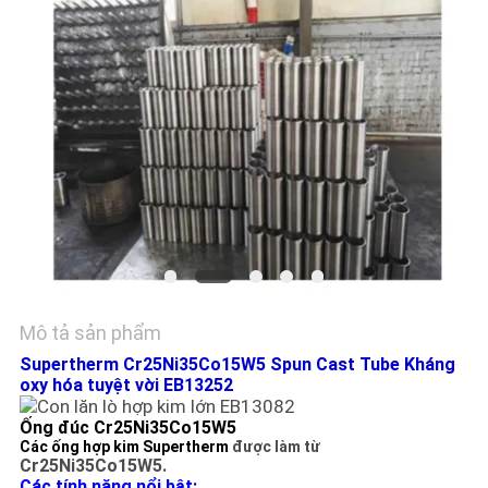
HỆ
CHÚNG
TÔI
TIN
TỨC
YÊU
CẦU
BÁO
Mô tả sản phẩm
GIÁ
Supertherm Cr25Ni35Co15W5 Spun Cast Tube Kháng
oxy hóa tuyệt vời EB13252
SƠ
Ống đúc Cr25Ni35Co15W5
Các ống hợp kim Supertherm
được làm từ
ĐỒ
Cr25Ni35Co15W5.
Các tính năng nổi bật: