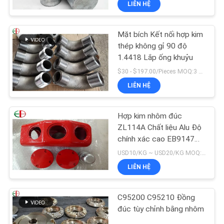
LIÊN HỆ
Mặt bích Kết nối hợp kim
thép không gỉ 90 độ
1.4418 Lắp ống khuỷu
$30 - $197.00/Pieces MOQ:3 mảnh / miếng
LIÊN HỆ
Hợp kim nhôm đúc
ZL114A Chất liệu Alu Độ
chính xác cao EB9147
Màu đỏ
USD10/KG ~ USD20/KG MOQ:50kg
LIÊN HỆ
C95200 C95210 Đồng
đúc tùy chỉnh bằng nhôm