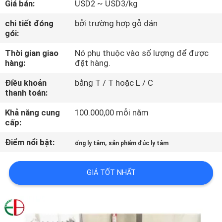
Giá bán:
USD2 ~ USD3/kg
TÔI
chi tiết đóng
bởi trường hợp gỗ dán
gói:
THAM
Thời gian giao
Nó phụ thuộc vào số lượng để được
QUAN
hàng:
đặt hàng.
NHÀ
Điều khoản
bằng T / T hoặc L / C
MÁY
thanh toán:
Khả năng cung
100.000,00 mỗi năm
KIỂM
cấp:
SOÁT
Điểm nổi bật:
,
ống ly tâm
sản phẩm đúc ly tâm
CHẤT
LƯỢNG
GIÁ TỐT NHẤT
LIÊN